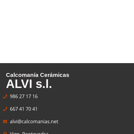
Calcomanía Cerámicas
ALVI s.l.
986 27 17 16
667 41 70 41
alvi@calcomanias.net
Vigo, Pontevedra